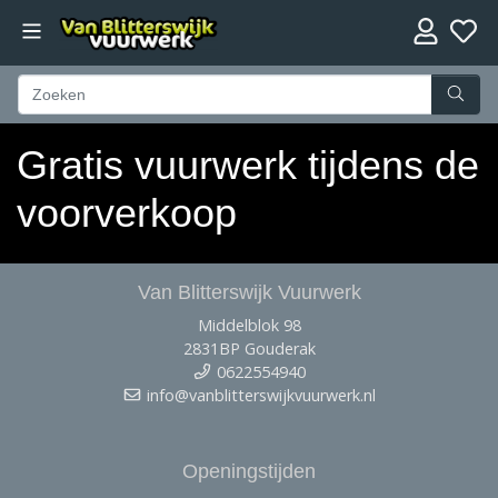
Gratis vuurwerk tijdens de
voorverkoop
Van Blitterswijk Vuurwerk
Middelblok 98
2831BP Gouderak
0622554940
info@vanblitterswijkvuurwerk.nl
Openingstijden