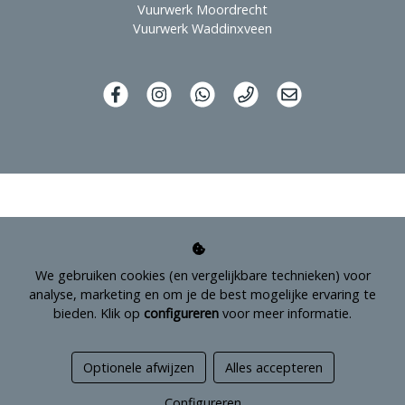
Vuurwerk Moordrecht
Vuurwerk Waddinxveen
We gebruiken cookies (en vergelijkbare technieken) voor
analyse, marketing en om je de best mogelijke ervaring te
bieden. Klik op
configureren
voor meer informatie.
Managed hosting
Optionele afwijzen
Alles accepteren
Webshopontwikkeling
Configureren