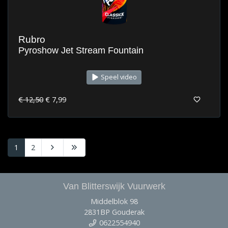
Rubro
Pyroshow Jet Stream Fountain
Speel video
€ 12,50
€ 7,99
1
2
Van Blitterswijk Vuurwerk
Middelblok 98
2831BP Gouderak
0622554940