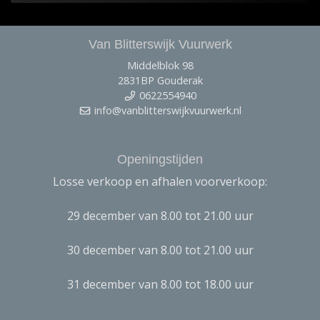
Van Blitterswijk Vuurwerk
Middelblok 98
2831BP Gouderak
0622554940
info@vanblitterswijkvuurwerk.nl
Openingstijden
Losse verkoop en afhalen voorverkoop:
29 december van 8.00 tot 21.00 uur
30 december van 8.00 tot 21.00 uur
31 december van 8.00 tot 18.00 uur