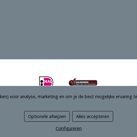
ken) voor analyse, marketing en om je de best mogelijke ervaring te
Optionele afwijzen
Alles accepteren
Managed hosting
Configureren