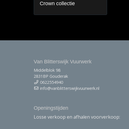
Crown collectie
Van Blitterswijk Vuurwerk
Middelblok 98
2831BP Gouderak
0622554940
info@vanblitterswijkvuurwerk.nl
Openingstijden
Losse verkoop en afhalen voorverkoop: