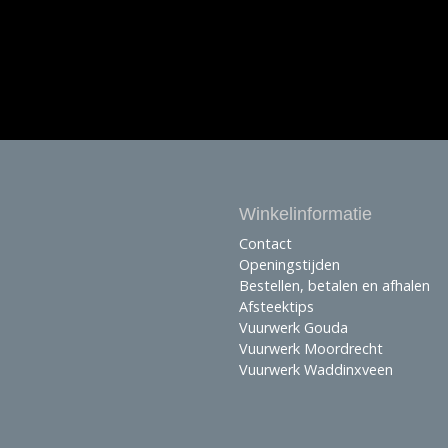
Winkelinformatie
Contact
Openingstijden
Bestellen, betalen en afhalen
Afsteektips
Vuurwerk Gouda
Vuurwerk Moordrecht
Vuurwerk Waddinxveen