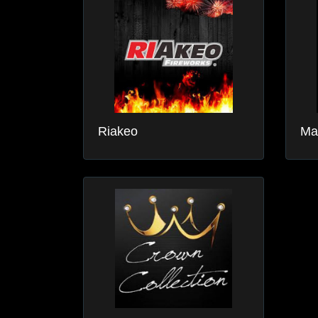
Riakeo
Ma