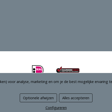
ken) voor analyse, marketing en om je de best mogelijke ervaring te
Optionele afwijzen
Alles accepteren
Managed hosting
Configureren