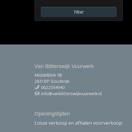
Filter
Van Blitterswijk Vuurwerk
Middelblok 98
2831BP Gouderak
0622554940
info@vanblitterswijkvuurwerk.nl
Openingstijden
Losse verkoop en afhalen voorverkoop: