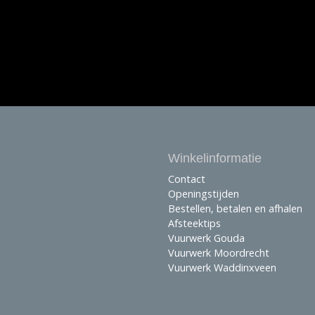
Winkelinformatie
Contact
Openingstijden
Bestellen, betalen en afhalen
Afsteektips
Vuurwerk Gouda
Vuurwerk Moordrecht
Vuurwerk Waddinxveen