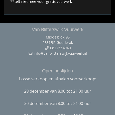
**telt niet mee voor gratis vuurwerk.
Van Blitterswijk Vuurwerk
Middelblok 98
2831BP Gouderak
0622554940
info@vanblitterswijkvuurwerk.nl
Openingstijden
Losse verkoop en afhalen voorverkoop:
29 december van 8.00 tot 21.00 uur
30 december van 8.00 tot 21.00 uur