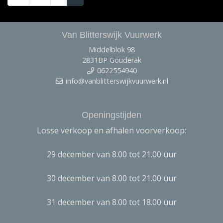
Van Blitterswijk Vuurwerk
Middelblok 98
2831BP Gouderak
0622554940
info@vanblitterswijkvuurwerk.nl
Openingstijden
Losse verkoop en afhalen voorverkoop:
29 december van 8.00 tot 21.00 uur
30 december van 8.00 tot 21.00 uur
31 december van 8.00 tot 18.00 uur