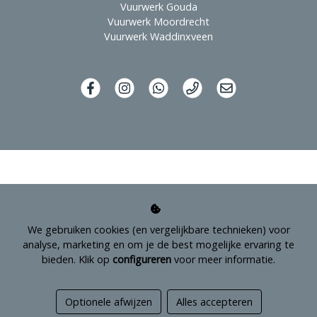
Vuurwerk Gouda
Vuurwerk Moordrecht
Vuurwerk Waddinxveen
We gebruiken cookies (en vergelijkbare technieken) voor
analyse, marketing en om je de best mogelijke ervaring te
bieden. Klik op
configureren
voor meer informatie.
Managed hosting
Optionele afwijzen
Alles accepteren
Webshopontwikkeling