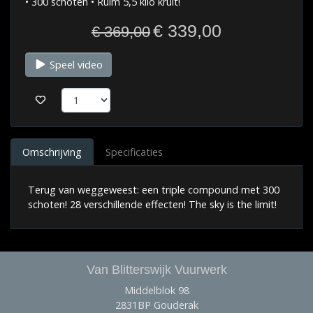
• 300 schoten • Ruim 5,5 kilo kruit!
€ 339,00
€ 369,00
Speel video
Omschrijving
Specificaties
Terug van weggeweest: een triple compound met 300
schoten! 28 verschillende effecten! The sky is the limit!
Van Blitterswijk Vuurwerk
Middelblok 98
2831BP Gouderak