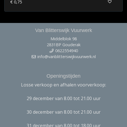
€ 0,75
Van Blitterswijk Vuurwerk
Middelblok 98
2831BP Gouderak
0622554940
info@vanblitterswijkvuurwerk.nl
Openingstijden
Losse verkoop en afhalen voorverkoop:
29 december van 8.00 tot 21.00 uur
30 december van 8.00 tot 21.00 uur
31 december van 8.00 tot 18.00 uur