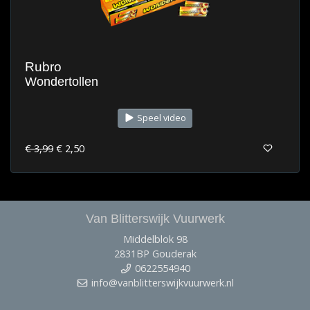
Rubro
Wondertollen
Speel video
€ 3,99
€ 2,50
Van Blitterswijk Vuurwerk
Middelblok 98
2831BP Gouderak
0622554940
info@vanblitterswijkvuurwerk.nl