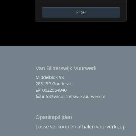
Filter
Van Blitterswijk Vuurwerk
Middelblok 98
2831BP Gouderak
0622554940
info@vanblitterswijkvuurwerk.nl
Openingstijden
Losse verkoop en afhalen voorverkoop: