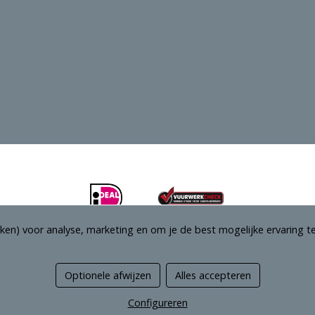
ken) voor analyse, marketing en om je de best mogelijke ervaring te
Optionele afwijzen
Alles accepteren
Managed hosting
Configureren