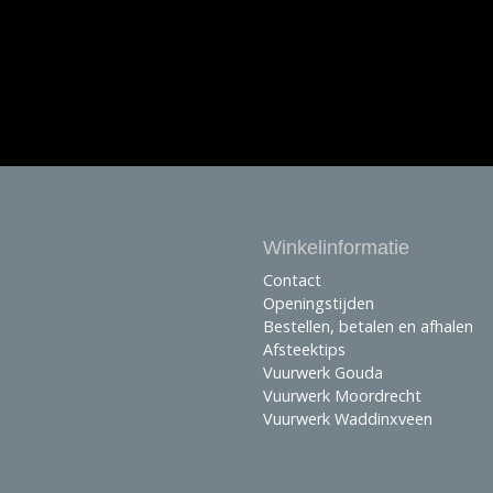
Winkelinformatie
Contact
Openingstijden
Bestellen, betalen en afhalen
Afsteektips
Vuurwerk Gouda
Vuurwerk Moordrecht
Vuurwerk Waddinxveen