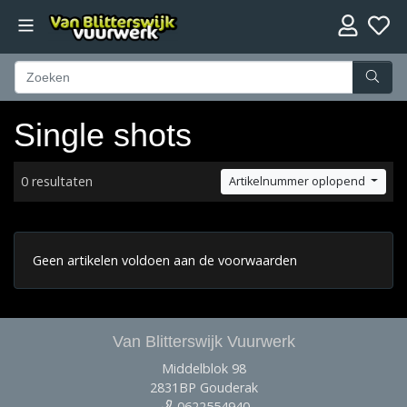
Single shots
0 resultaten
Artikelnummer oplopend
Geen artikelen voldoen aan de voorwaarden
Van Blitterswijk Vuurwerk
Middelblok 98
2831BP Gouderak
0622554940