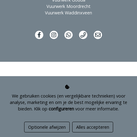
Vuurwerk Moordrecht
Vuurwerk Waddinxveen
We gebruiken cookies (en vergelijkbare technieken) voor
analyse, marketing en om je de best mogelijke ervaring te
bieden. Klik op
configureren
voor meer informatie.
Managed hosting
Optionele afwijzen
Alles accepteren
Webshopontwikkeling