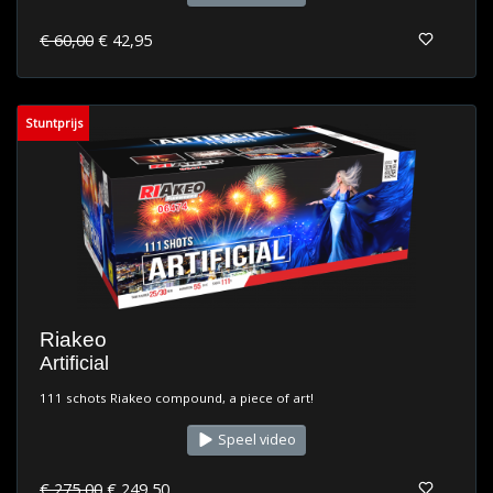
€ 60,00
€ 42,95
Stuntprijs
Riakeo
Artificial
111 schots Riakeo compound, a piece of art!
Speel video
€ 275,00
€ 249,50