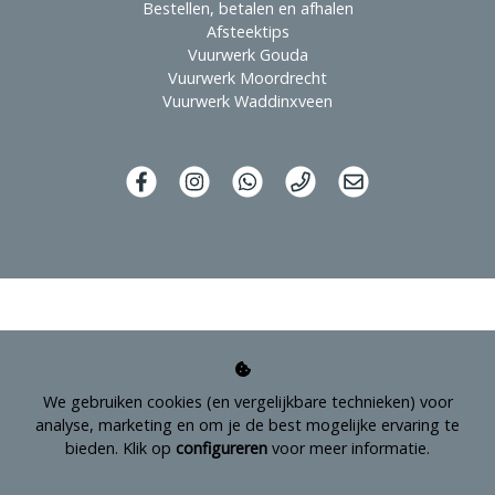
Bestellen, betalen en afhalen
Afsteektips
Vuurwerk Gouda
Vuurwerk Moordrecht
Vuurwerk Waddinxveen
We gebruiken cookies (en vergelijkbare technieken) voor
analyse, marketing en om je de best mogelijke ervaring te
bieden. Klik op
configureren
voor meer informatie.
Managed hosting