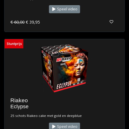
Speel video
€ 60,00
€ 39,95
Stuntprijs
Riakeo
Eclypse
25 schots Riakeo cake met gold en deepblue
Speel video