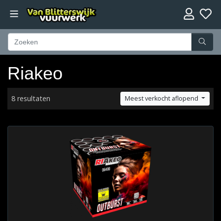
Riakeo
8 resultaten
Meest verkocht aflopend