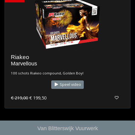
Riakeo
Marvellous
100 schots Riakeo compound, Golden Boy!
Speel video
€ 219,00
€ 199,50
Van Blitterswijk Vuurwerk