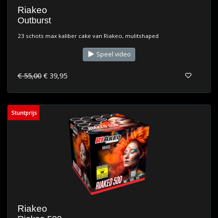
Riakeo
Outburst
23 schots max kaliber cake van Riakeo, mulitshaped
Speel video
€ 55,00
€ 39,95
Stuntprijs
Riakeo