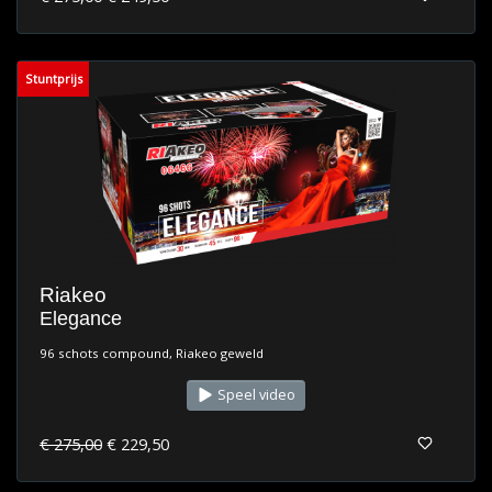
Stuntprijs
Riakeo
Elegance
96 schots compound, Riakeo geweld
Speel video
€ 275,00
€ 229,50