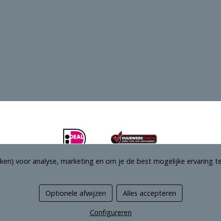
ken) voor analyse, marketing en om je de best mogelijke ervaring te
Optionele afwijzen
Alles accepteren
Managed hosting
Configureren