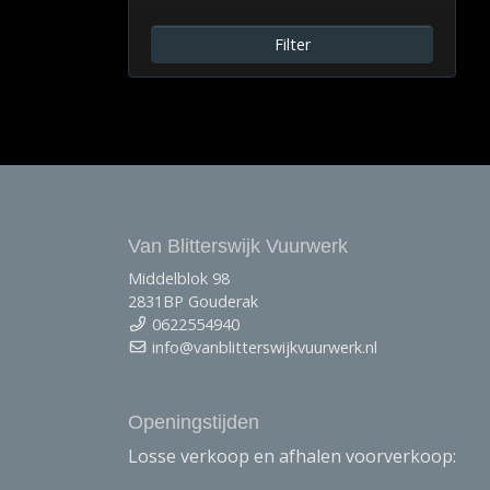
Filter
Van Blitterswijk Vuurwerk
Middelblok 98
2831BP Gouderak
0622554940
info@vanblitterswijkvuurwerk.nl
Openingstijden
Losse verkoop en afhalen voorverkoop: