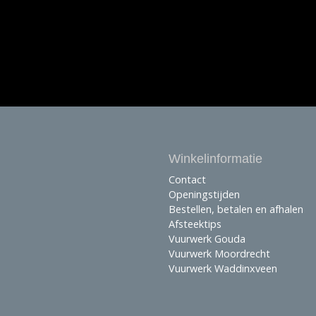
Winkelinformatie
Contact
Openingstijden
Bestellen, betalen en afhalen
Afsteektips
Vuurwerk Gouda
Vuurwerk Moordrecht
Vuurwerk Waddinxveen