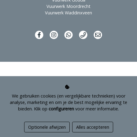
Vuurwerk Moordrecht
Vuurwerk Waddinxveen
We gebruiken cookies (en vergelijkbare technieken) voor
analyse, marketing en om je de best mogelijke ervaring te
bieden. Klik op
configureren
voor meer informatie.
Managed hosting
Optionele afwijzen
Alles accepteren
Webshopontwikkeling