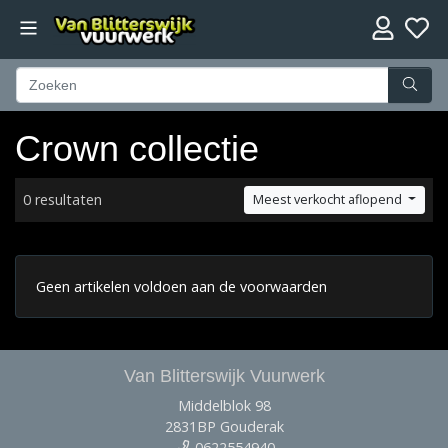
Crown collectie
0 resultaten
Meest verkocht aflopend
Geen artikelen voldoen aan de voorwaarden
Van Blitterswijk Vuurwerk
Middelblok 98
2831BP Gouderak
0622554940