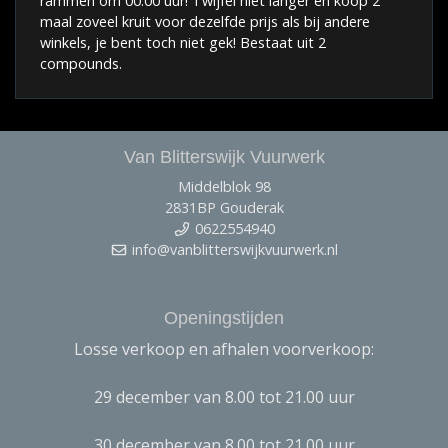
rammen om 00:00 uur! Twijfel niet langer en koop 2
maal zoveel kruit voor dezelfde prijs als bij andere
winkels, je bent toch niet gek! Bestaat uit 2
compounds.
Van Blitterswijk Vuurwerk
Middelblok 98
2831BP Gouderak
0622554940
info@vanblitterswijkvuurwerk.nl
Openingstijden
Losse verkoop en afhalen voorverkoop:
29 december van 8.00 tot 21.00 uur
30 december van 8.00 tot 21.00 uur