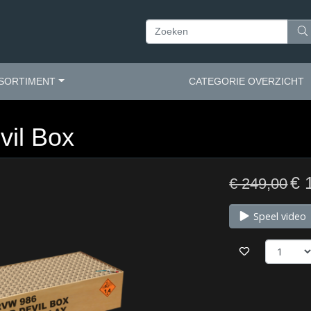
SORTIMENT
CATEGORIE OVERZICHT
vil Box
€ 
€ 249,00
Speel video