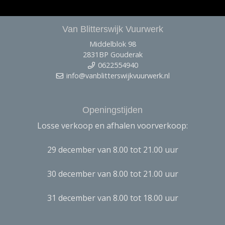
Van Blitterswijk Vuurwerk
Middelblok 98
2831BP Gouderak
0622554940
info@vanblitterswijkvuurwerk.nl
Openingstijden
Losse verkoop en afhalen voorverkoop:
29 december van 8.00 tot 21.00 uur
30 december van 8.00 tot 21.00 uur
31 december van 8.00 tot 18.00 uur