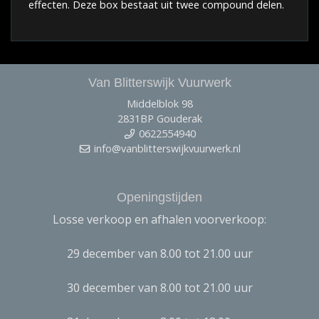
effecten. Deze box bestaat uit twee compound delen.
Van Blitterswijk Vuurwerk
Middelblok 98
2831BP Gouderak
0622554940
info@vanblitterswijkvuurwerk.nl
Openingstijden
Losse verkoop en afhalen voorverkoop:
29 december van 8.00 tot 21.00 uur
30 december van 8.00 tot 21.00 uur